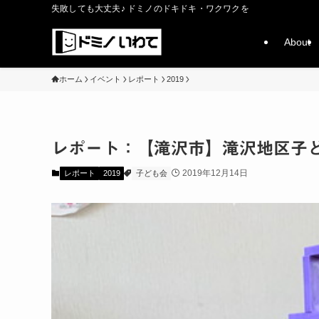
失敗しても大丈夫♪ ドミノのドキドキ・ワクワクを
About
ホーム
イベント
レポート
2019
レポート：【滝沢市】滝沢地区子ども会 
2019年12月14日
レポート
2019
子ども会