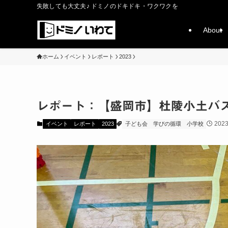
失敗しても大丈夫♪ ドミノのドキドキ・ワクワクを
About
ホーム
イベント
レポート
2023
レポート：【盛岡市】杜陵小土バ
202
イベント
レポート
2023
子ども会
学びの循環
小学校